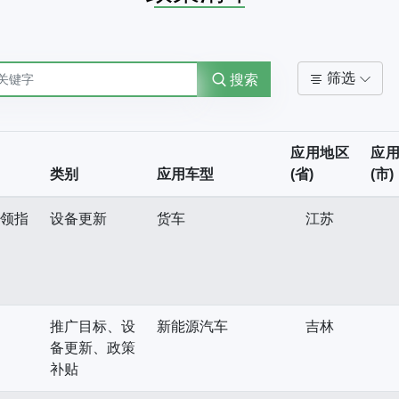
筛选
搜索
应用地区
应
类别
应用车型
(省)
(市)
申领指
设备更新
货车
江苏
推广目标、设
新能源汽车
吉林
备更新、政策
补贴