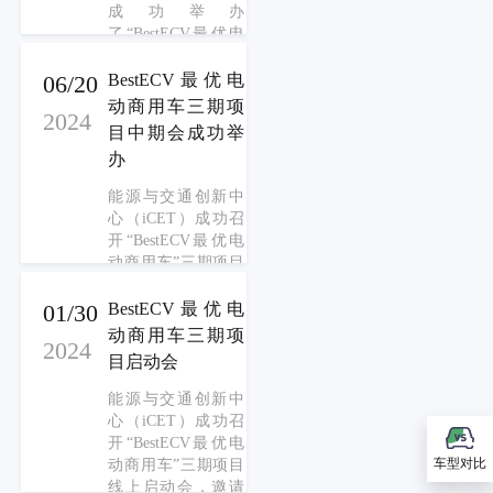
商、研究机构等多
成功举办
位行业代表齐聚一
了“BestECV最优电
堂，共同见证
动商用车”三期项目
BestECV™核算大模
结题会议。来自高
06/20
BestECV最优电
型的发布，探讨商
校、行业组织和研
动商用车三期项
用车电动化转型的
2024
究机构的10余位专
目中期会成功举
关键路径与创新实
家通过线上与线下
践。
办
相结合的方式参与
了此次会议。会议
能源与交通创新中
中，iCET对三期项
心（iCET）成功召
目的研究成果和调
开“BestECV最优电
研案例进行了全面
动商用车”三期项目
汇报，并认真听取
中期会。来自高
了专家们关于项目
校、企业、行业组
01/30
BestECV最优电
完成情况的意见和
织以及研究机构的
动商用车三期项
建议。同时，与会
2024
10余位专家以线上
目启动会
专家还就项目的优
及线下的形式参与
化方向进行了深入
会议。iCET就三期
能源与交通创新中
分析与探讨。
项目的研究进展及
心（iCET）成功召
调研结果向参会专
开“BestECV最优电
家进行了总结汇
车型对比
动商用车”三期项目
报，认真听取了与
线上启动会，邀请