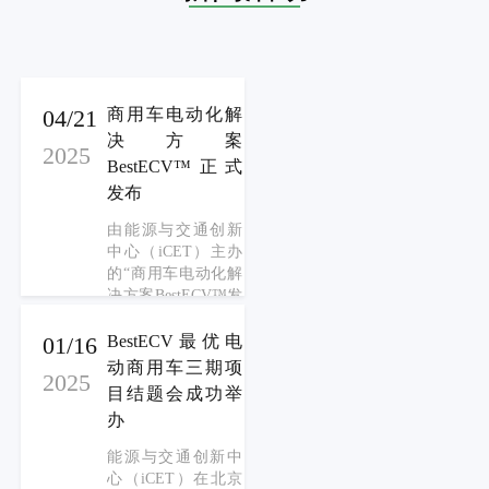
04/21
商用车电动化解
决方案
2025
BestECV™正式
发布
由能源与交通创新
中心（iCET）主办
的“商用车电动化解
决方案BestECV™发
布会”在北京成功举
办。会议聚焦双碳
01/16
BestECV最优电
目标下商用车电动
动商用车三期项
2025
化转型痛点，为用
目结题会成功举
户提供全生命周期
办
转型路径规划工
具，来自政府机
能源与交通创新中
构、车企、运营
心（iCET）在北京