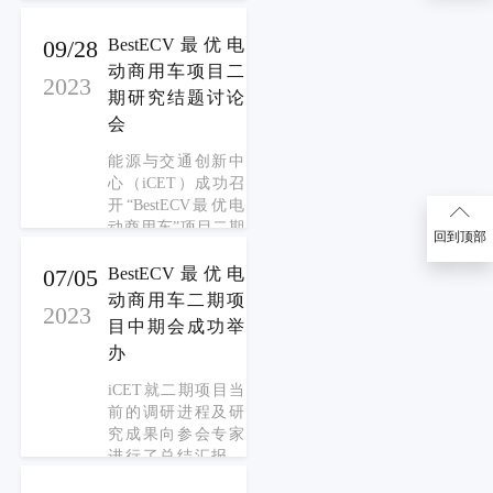
会专家对项目进展
来自高校、行业组
的意见与建议，并
织以及研究机构的
09/28
BestECV最优电
与专家一起对项目
专家参会。iCET对
动商用车项目二
的下一步深入方向
2023
三期项目工作计划
期研究结题讨论
进行了分析和探
做了详细的介绍，
讨。
会
并与专家展开了深
度的探讨。
能源与交通创新中
心（iCET）成功召
开“BestECV最优电
动商用车”项目二期
回到顶部
研究结题讨论会。
来自高校、企业、
07/05
BestECV最优电
行业组织以及研究
动商用车二期项
2023
机构的10余位专家
目中期会成功举
以线上及线下的形
办
式参与会议。iCET
就二期项目的研究
iCET就二期项目当
成果及调研结果向
前的调研进程及研
参会专家进行了总
究成果向参会专家
结汇报，认真听取
进行了总结汇报，
了与会专家对项目
并认真听取了与会
最终成果的意见与