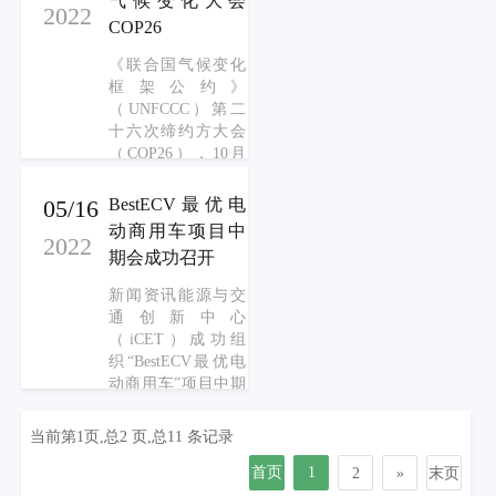
气候变化大会
2022
目的研究成果向参
COP26
会专家进行了总结
汇报，并认真听取
《联合国气候变化
了与会专家对项目
框架公约》
成果的意见与建
（UNFCCC）第二
议，并与专家一起
十六次缔约方大会
对项目的下一步研
（COP26），10月
究方向进行了分析
31日至11月12日在
和展望。
英国苏格兰城市格
05/16
BestECV最优电
拉斯哥召开。本次
动商用车项目中
2022
大会包括UNFCCC
期会成功召开
第26次缔约方会议
等多个相关活动，
新闻资讯能源与交
就《公约》、《京
通创新中心
都议定书》、《巴
（iCET）成功组
黎协定》及《公
织“BestECV最优电
约》附属机构下的
动商用车”项目中期
国家自主贡献、市
研讨会。来自高
场机制、适应、资
校、企业、行业组
当前第1页,总2 页,总11 条记录
金、技术、透明
织以及研究机构的
度、应对措施、能
近20位专家参会。
首页
1
2
»
末页
力建设、农业、航
iCET就以上项目的