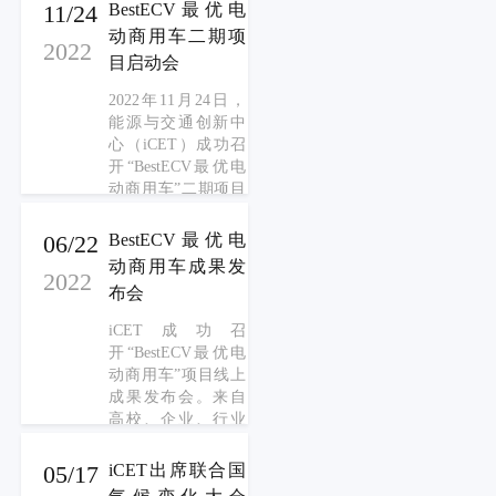
专家对项目目前成
11/24
BestECV最优电
建议，并与专家一
果的意见与建议，
动商用车二期项
起对项目的下一期
2022
并与专家一起对项
目启动会
研究方向进行了分
目的下一步研究方
析和展望。
向进行了分析和展
2022年11月24日，
望。
能源与交通创新中
心（iCET）成功召
开“BestECV最优电
动商用车”二期项目
线上启动会。来自
高校、企业、行业
06/22
BestECV最优电
组织以及研究机构
动商用车成果发
2022
的20余位专家参
布会
会。iCET对二期项
目工作计划做了详
iCET成功召
细的介绍，并与专
开“BestECV最优电
家展开了深度的探
动商用车”项目线上
讨。
成果发布会。来自
高校、企业、行业
组织以及研究机构
的近30位专家参
05/17
iCET出席联合国
会。iCET就以上项