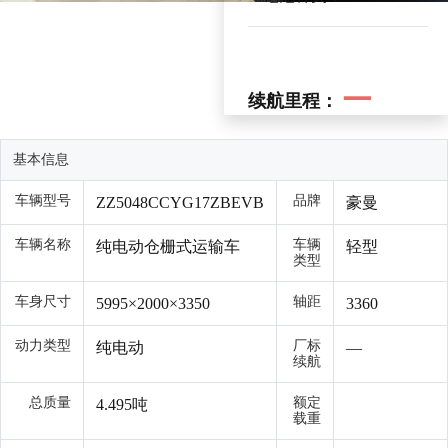
—
续航里程：
基本信息
车辆型号
品牌
ZZ5048CCYG17ZBEVB
豪曼
车辆名称
车辆
纯电动仓栅式运输车
轻型
类型
车身尺寸
轴距
5995×2000×3350
3360
动力类型
厂标
纯电动
—
续航
总质量
额定
4.495吨
载重