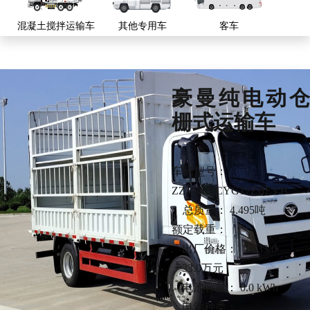
混凝土搅拌运输车
其他专用车
客车
豪曼纯电动仓
栅式运输车
车辆型号：
ZZ5048CCYG17ZBEVB
总质量：
4.495吨
额定载重：
出厂价格：
33.0
-
33.0万元
电池容量：
0.0 kWh
电池种类：