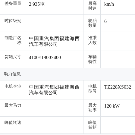
整备重量
最高
2.935吨
km/h
时速
吨位级别
轮胎
6
数量
制造厂名
准乘
中国重汽集团福建海西
称
人数
汽车有限公司
货箱尺寸
车辆
4100×1900×400
特性
动力信息
电机企业
电机
中国重汽集团福建海西
TZ228XS032
型号
汽车有限公司
最大马力
最大
120 kW
功率
峰值转速
峰值
转矩