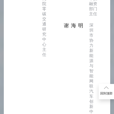
院
融资
零
部门
碳
主任
交
通
谢海明
深
研
圳
究
市
中
协
心
力
主
新
任
能
源
与
智
能
网
联
汽
回到顶部
车
创
新
中