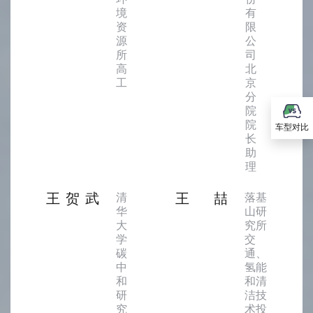
境
有
资
限
源
公
所
司
高
北
工
京
分
院
院
车型对比
长
助
理
王贺武
王喆
清
落基
华
山研
大
究所
学
交
碳
通、
中
氢能
和
和清
研
洁技
究
术投