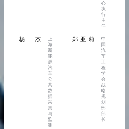
心
执
行
主
任
杨杰
郑亚莉
上
中
海
国
新
汽
能
车
源
工
汽
程
车
学
公
会
共
战
数
略
据
规
采
划
集
部
与
部
监
长
测