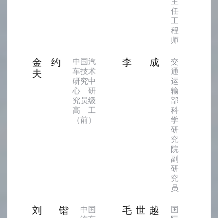
主
任
工
程
师
金约
李成
中国汽
交
车技术
通
夫
研究中
运
心 研
输
究员级
部
高工
科
（前）
学
研
究
院
副
研
究
员
刘锴
毛世越
中国
国