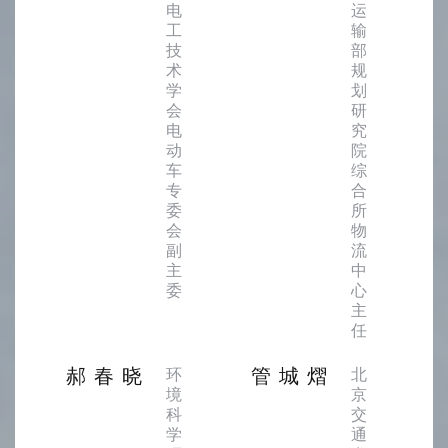
电
运
工
输
技
部
术
规
学
划
会
研
电
究
动
院
车
综
专
合
委
所
会
物
副
流
主
中
委
心
主
任
郝春晓
管城熠
环
北
境
京
科
交
学
通