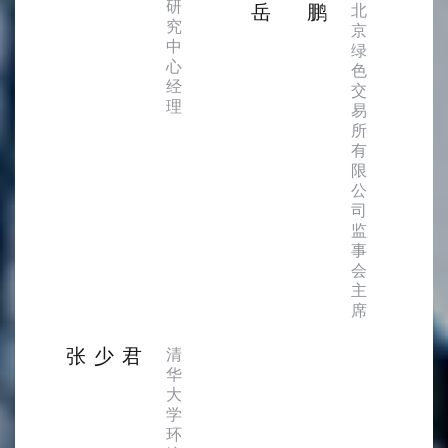
研
岳鹏
北
究
京
中
绿
心
色
经
交
理
易
所
有
限
公
司
监
事
会
主
席
张少君
清
华
大
学
环