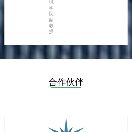
境
学
院
副
教
授
合作伙伴