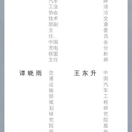
汽车
际
工业
清
协会
洁
技术
交
部副
通
主
委
任、
员
中国
会
充电
分
联盟
析
主任
师
谭晓雨
王东升
交
中
通
国
运
汽
输
车
部
工
规
程
划
研
研
究
究
院
院
股
环
份