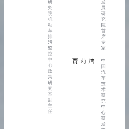
研
发
究
展
院
研
机
究
动
院
车
首
排
席
污
专
监
家
控
中
贾莉洁
中
心
国
政
汽
策
车
研
技
究
术
室
研
副
究
主
中
任
心
研
发